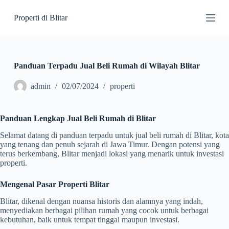
S
Properti di Blitar
k
i
p
t
o
c
Panduan Terpadu Jual Beli Rumah di Wilayah Blitar
o
n
admin
02/07/2024
properti
t
e
n
Panduan Lengkap Jual Beli Rumah di Blitar
t
Selamat datang di panduan terpadu untuk jual beli rumah di Blitar, kota
yang tenang dan penuh sejarah di Jawa Timur. Dengan potensi yang
terus berkembang, Blitar menjadi lokasi yang menarik untuk investasi
properti.
Mengenal Pasar Properti Blitar
Blitar, dikenal dengan nuansa historis dan alamnya yang indah,
menyediakan berbagai pilihan rumah yang cocok untuk berbagai
kebutuhan, baik untuk tempat tinggal maupun investasi.