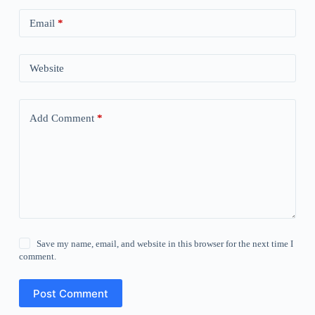
Email
*
Website
Add Comment
*
Save my name, email, and website in this browser for the next time I
comment.
Post Comment