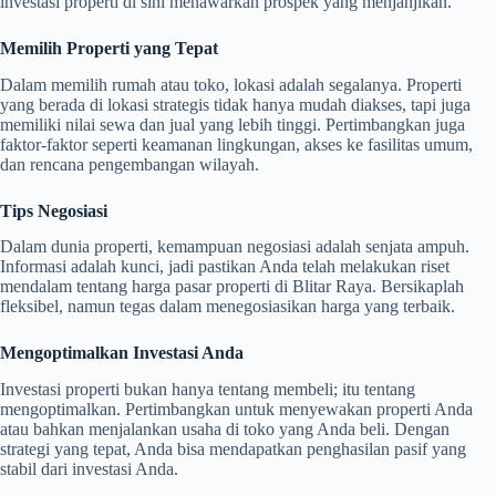
investasi properti di sini menawarkan prospek yang menjanjikan.
Memilih Properti yang Tepat
Dalam memilih rumah atau toko, lokasi adalah segalanya. Properti
yang berada di lokasi strategis tidak hanya mudah diakses, tapi juga
memiliki nilai sewa dan jual yang lebih tinggi. Pertimbangkan juga
faktor-faktor seperti keamanan lingkungan, akses ke fasilitas umum,
dan rencana pengembangan wilayah.
Tips Negosiasi
Dalam dunia properti, kemampuan negosiasi adalah senjata ampuh.
Informasi adalah kunci, jadi pastikan Anda telah melakukan riset
mendalam tentang harga pasar properti di Blitar Raya. Bersikaplah
fleksibel, namun tegas dalam menegosiasikan harga yang terbaik.
Mengoptimalkan Investasi Anda
Investasi properti bukan hanya tentang membeli; itu tentang
mengoptimalkan. Pertimbangkan untuk menyewakan properti Anda
atau bahkan menjalankan usaha di toko yang Anda beli. Dengan
strategi yang tepat, Anda bisa mendapatkan penghasilan pasif yang
stabil dari investasi Anda.