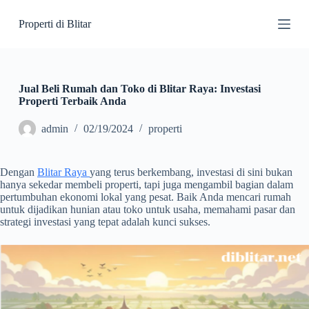
S
Properti di Blitar
k
i
p
t
o
c
Jual Beli Rumah dan Toko di Blitar Raya: Investasi
o
Properti Terbaik Anda
n
t
admin
02/19/2024
properti
e
n
t
Dengan
Blitar Raya
yang terus berkembang, investasi di sini bukan
hanya sekedar membeli properti, tapi juga mengambil bagian dalam
pertumbuhan ekonomi lokal yang pesat. Baik Anda mencari rumah
untuk dijadikan hunian atau toko untuk usaha, memahami pasar dan
strategi investasi yang tepat adalah kunci sukses.